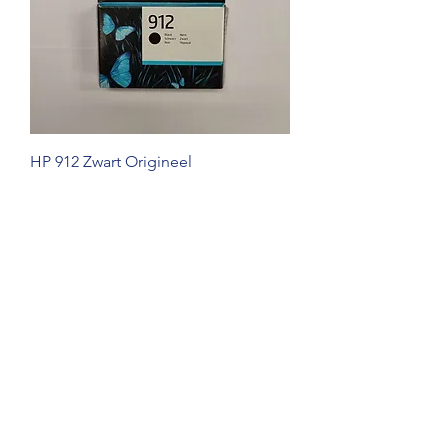
HP 912 Zwart Origineel
Prijs
€ 24,99
Cartridges