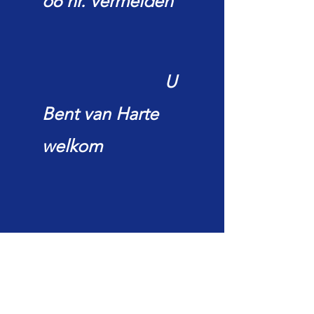
o6 nr. vermelden
U
Bent van Harte
welkom
Openingstijden: Ma.