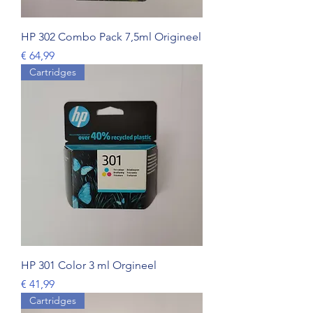
HP 302 Combo Pack 7,5ml Origineel
Prijs
€ 64,99
Cartridges
HP 301 Color 3 ml Orgineel
Prijs
€ 41,99
Cartridges