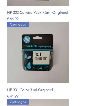
HP 302 Combo Pack 7,5ml Origineel
Prijs
€ 64,99
Cartridges
HP 301 Color 3 ml Orgineel
Prijs
€ 41,99
Cartridges