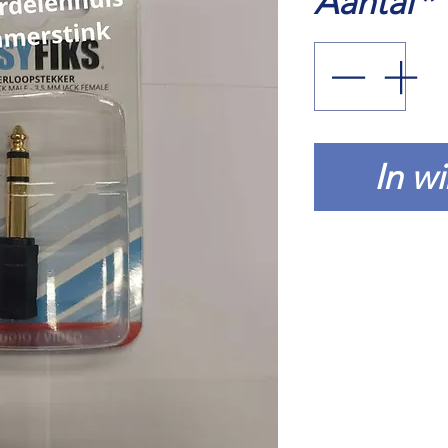
Aantal
*
In w