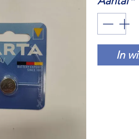
Aantal
*
In w