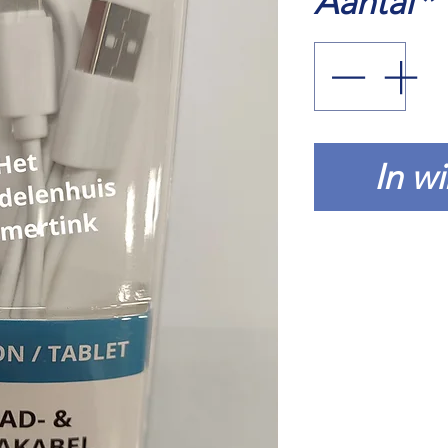
Aantal
*
In w