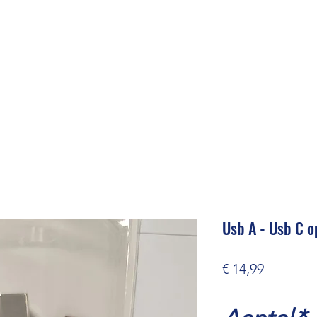
Usb A - Usb C 
Prijs
€ 14,99