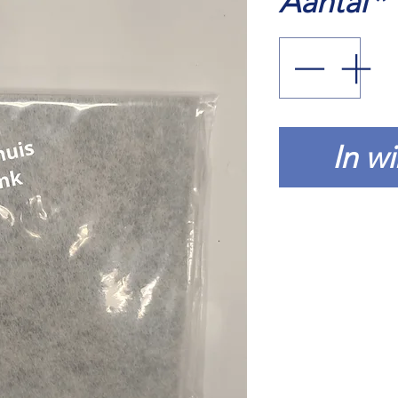
Aantal
*
In w