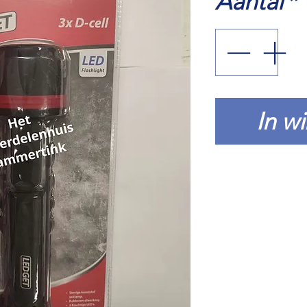
Aantal
*
In w