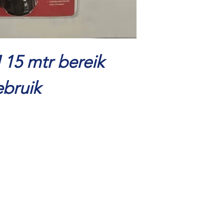
 15 mtr bereik
ebruik
0570 616 117
06 29399657
©2021 door Het Onderdelenhuis Lammertink.