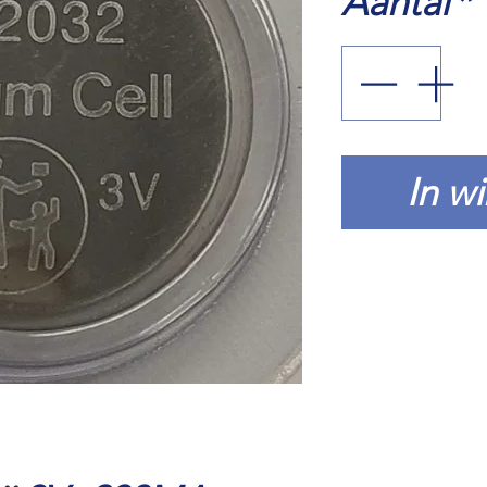
Aantal
*
In w