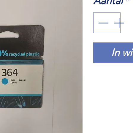
Aantal
*
In w