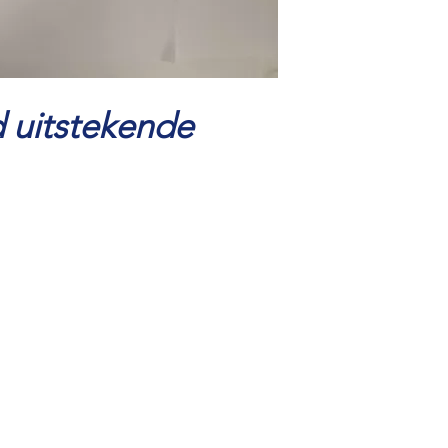
 uitstekende
0570 616 117
06 29399657