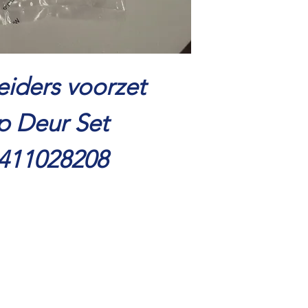
eiders voorzet
ep Deur Set
2411028208
0570 616 117
06 29399657