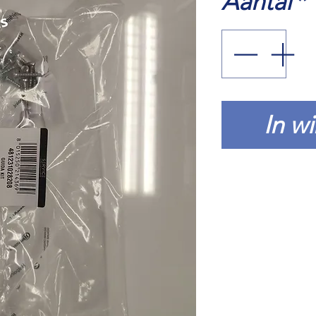
Aantal
*
In w