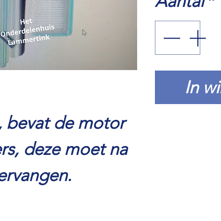
Aantal
*
In w
t, bevat de motor
ters, deze moet na
ervangen.