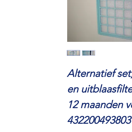
Alternatief se
en uitblaasfil
12 maanden v
432200493803