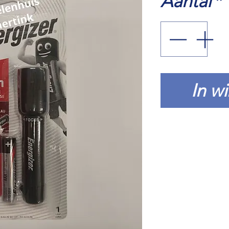
Aantal
*
In w