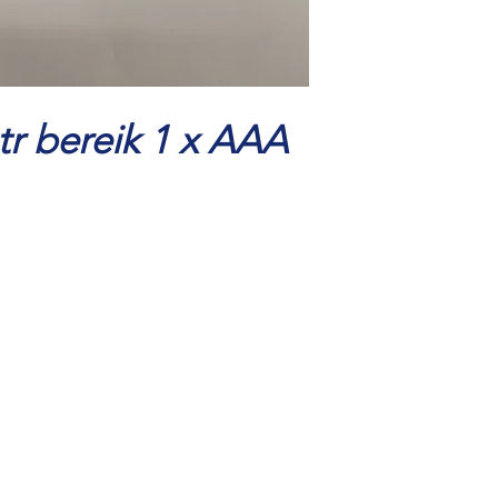
tr bereik 1 x AAA
0570 616 117
06 29399657
©2021 door Het Onderdelenhuis Lammertink.