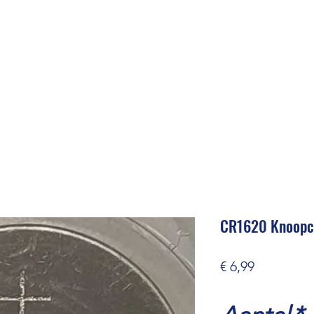
CR1620 Knoopc
Prijs
€ 6,99