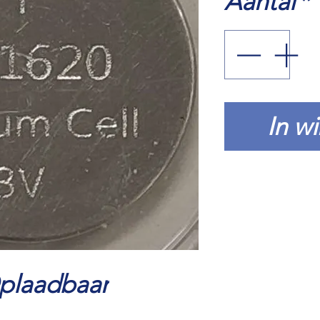
Aantal
*
In w
Oplaadbaar