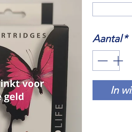
Aantal
*
In w