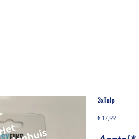
3xTulp
Prijs
€ 17,99